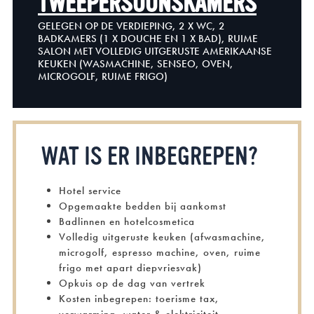
TWEEPERSOONSKAMERS
GELEGEN OP DE VERDIEPING, 2 X WC, 2
BADKAMERS (1 X DOUCHE EN 1 X BAD), RUIME
SALON MET VOLLEDIG UITGERUSTE AMERIKAANSE
KEUKEN (WASMACHINE, SENSEO, OVEN,
MICROGOLF, RUIME FRIGO)
WAT IS ER INBEGREPEN?
Hotel service
Opgemaakte bedden bij aankomst
Badlinnen en hotelcosmetica
Volledig uitgeruste keuken (afwasmachine,
microgolf, espresso machine, oven, ruime
frigo met apart diepvriesvak)
Opkuis op de dag van vertrek
Kosten inbegrepen: toerisme tax,