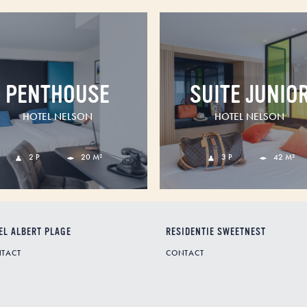
PENTHOUSE
SUITE JUNIO
HOTEL NELSON
HOTEL NELSON
2 P
20 M²
3 P
42 M²
EL ALBERT PLAGE
RESIDENTIE SWEETNEST
TACT
CONTACT