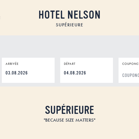
HOTEL NELSON
E
SUPÉRIEURE
ARRIVÉE
DÉPART
COUPONC
DD
DD
dot
dot
MM
MM
dot
dot
YYYY
YYYY
SUPÉRIEURE
"BECAUSE SIZE MATTERS"