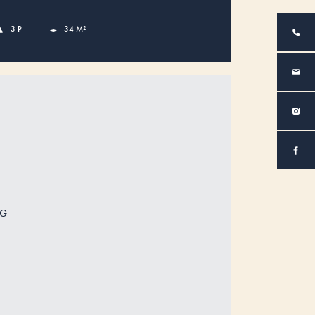
3 P
34 M²
NG