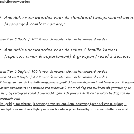
nulatievoorwaarden
Annulatie voorwaarden voor de standaard tweepersoonskamer
(economy & comfort kamers):
ssen 7 en 0 Dag(en): 100 % voor de nachten die niet herverhuurd werden
Annulatie voorwaarden voor de suites / familie kamers
(superior, junior & appartement) & groepen (vanaf 3 kamers)
ssen 7 en 0 Dag(en): 100 % voor de nachten die niet herverhuurd werden
ssen 14 en 8 Dag(en): 50 % voor de nachten die niet herverhuurd werden
ij het geven van de kredietkaartgegevens geeft U toestemming aan hotel Nelson om 10 dagen
or aankomstdatum een provisie van minimum 1 overnachting van uw kaart als garantie op te
men, bij verblijven vanaf 3 overnachtingen is de provisie 30% op het totaal bedrag van de
ernachtingen)
kel geldig
:
na schriftelijk on
t
vangst van uw annulatie aanvraag
(geen teksten in bijlage) .
gevolgd door een bevestiging van goede ontvangst en bevestiging van annulatie door ons
!