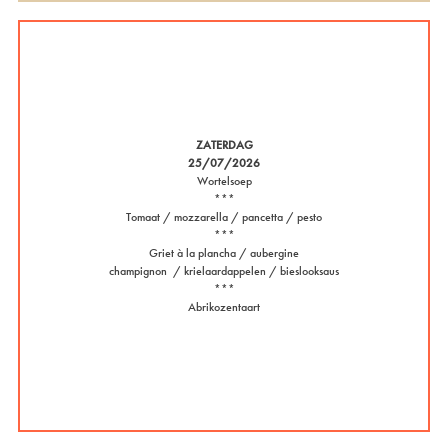
ZATERDAG
25/07/2026
Wortelsoep
***
Tomaat / mozzarella / pancetta / pesto
***
Griet à la plancha / aubergine
champignon / krielaardappelen / bieslooksaus
***
Abrikozentaart