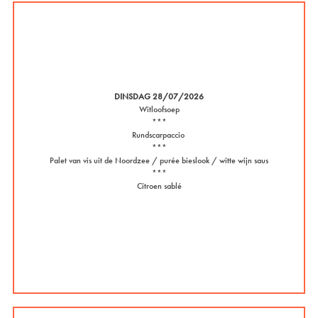
DINSDAG 28/07/2026
Witloofsoep
***
Rundscarpaccio
***
Palet van vis uit de Noordzee / purée bieslook / witte wijn saus
***
Citroen sablé