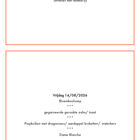
Javanais met mokka-ijs
Vrijdag 14/08/2026
Bloemkoolsoep
***
gegarneerde gerookte zalm/ toast
***
Piepkuiken met dragonsaus/ aardappel kroketten/ waterkers
***
Dame Blanche