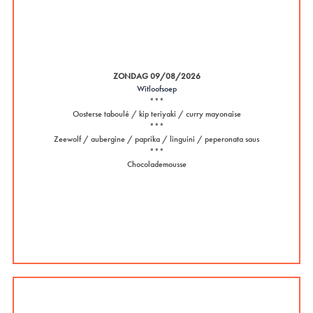
ZONDAG 09/08/2026
Witloofsoep
***
Oosterse taboulé / kip teriyaki / curry mayonaise
***
Zeewolf / aubergine / paprika / linguini / peperonata saus
***
Chocolademousse