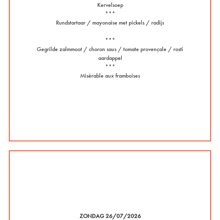
Kervelsoep
***
Rundstartaar / mayonaise met pickels / radijs
***
Gegrilde zalmmoot / choron saus / tomate provençale / rosti
aardappel
***
Misérable aux framboises
ZONDAG 26/07/2026