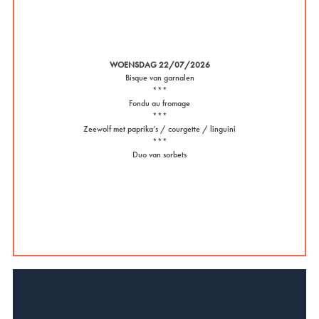
WOENSDAG 22/07/2026
Bisque van garnalen
***
Fondu au fromage
***
Zeewolf met paprika’s / courgette / linguini
***
Duo van sorbets