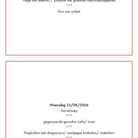
Nage van staartvis / julienne van groenten natuuraardappelen
***
Duo van sorbet
Woensdag 12/08/2026
Kervelsoep
***
gegarneerde gerookte zalm/ toast
***
Piepkuiken met dragonsaus/ aardappel kroketten/ waterkers