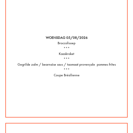
WOENSDAG 05/08/2026
Broccolisoep
***
Kaaskroket
***
Gegrilde zalm / bearnaise saus / taomaat provençale pommes frites
***
Coupe Brésilienne