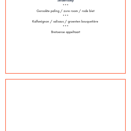
Selderlsoep
***
Gerookte paling / zure room / rode biet
***
Kalfsmignon / salisaus / groenten bouquetière
***
Bretoense appeltaart