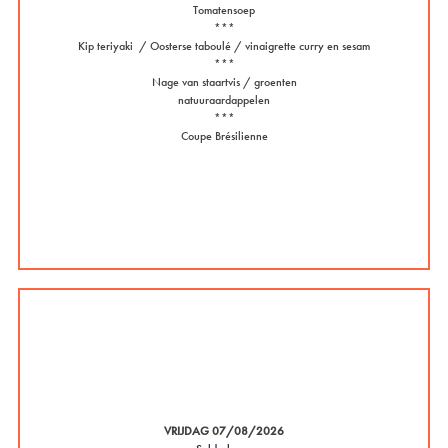
Tomatensoep
***
Kip teriyaki / Oosterse taboulé / vinaigrette curry en sesam
***
Nage van staartvis / groenten
natuuraardappelen
***
Coupe Brésilienne
VRIJDAG 07/08/2026