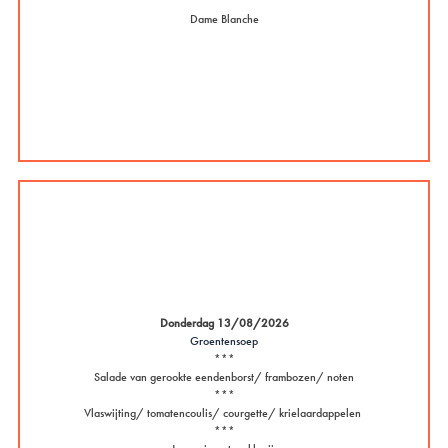
***
Dame Blanche
Donderdag 13/08/2026
Groentensoep
***
Salade van gerookte eendenborst/ frambozen/ noten
***
Vlaswijting/ tomatencoulis/ courgette/ krielaardappelen
***