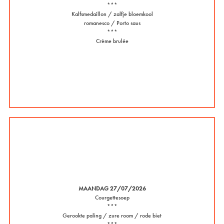
***
Kalfsmedaillon / zalfje bloemkool
romanesco / Porto saus
***
Crème brulée
MAANDAG 27/07/2026
Courgettesoep
***
Gerookte paling / zure room / rode biet