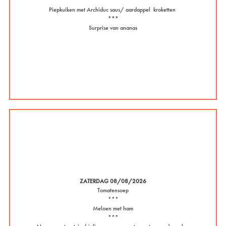
***
Piepkuiken met Archiduc saus/ aardappel kroketten
***
Surprise van ananas
ZATERDAG 08/08/2026
Tomatensoep
***
Meloen met ham
***