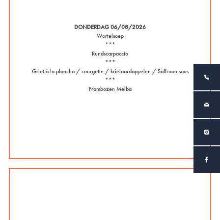
DONDERDAG 06/08/2026
Wortelsoep
***
Rundscarpaccio
***
Griet à la plancha / courgette / krielaardappelen / Saffraan saus
***
Frambozen Melba