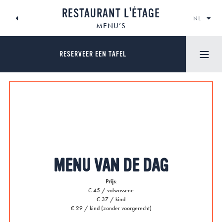
SKIP
RESTAURANT L'ÉTAGE
TO
NL
CONTENT
MENU’S
RESERVEER EEN TAFEL
MENU VAN DE DAG
Prijs
:
€ 45 / volwassene
€ 37 / kind
€ 29 / kind (zonder voorgerecht)