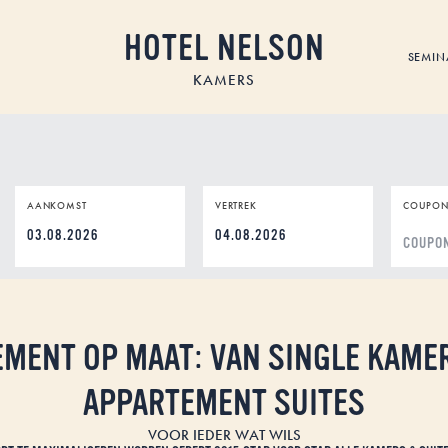
HOTEL NELSON
SEMIN
KAMERS
AANKOMST
VERTREK
COUPON
DD
DD
dot
dot
MM
MM
dot
dot
YYYY
YYYY
MENT OP MAAT: VAN SINGLE KAME
APPARTEMENT SUITES
VOOR IEDER WAT WILS