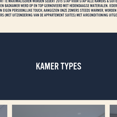
T TE MAXIMALISEREN WORDEN SEDERT 2015 STAP VOOR STAP ALLE KAMERS & SUIT
 EN BADKAMER WERD OP EN TOP GERNOVEERD MET HEDENDAAGSE MATERIALEN. IEDER
JN EIGEN PERSOONLIJKE TOUCH, AANGEZIEN ONZE ZOMERS STEEDS WARMER, WORDEN 
RS (MET UITZONDERING VAN DE APPARTEMENT SUITES) MET AIRCONDITIONING UITGE
KAMER TYPES